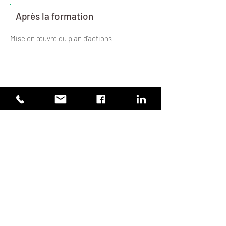
Après la formation
Mise en œuvre du plan d’actions
Modalités
Formation :
En groupe de 4 à 12
personnes en présentiel.
Evaluation :
Evaluation en 3