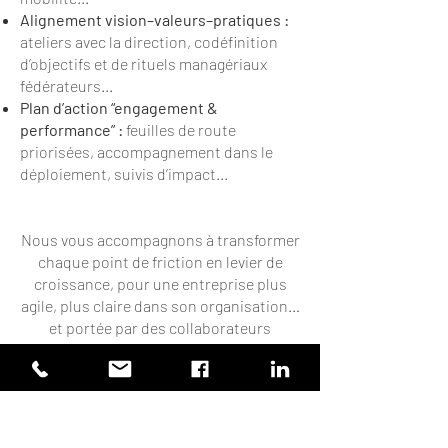
Alignement vision–valeurs–pratiques :
ateliers avec la direction, codéfinition
d’objectifs et de rituels managériaux
fédérateurs...
Plan d’action “engagement &
performance” :
feuilles de route
priorisées, accompagnement dans le
déploiement, suivis d’impact...
Nous vous accompagnons à transformer
chaque point de friction en levier de
croissance, pour une entreprise plus
agile, plus claire dans son organisation…
et portée par des collaborateurs
pleinement engagés.
Prenez le pouls gratuitement de
l'engagement de vos équipes !