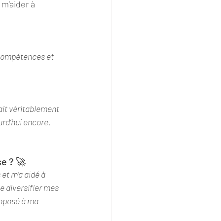
m’aider à 
e compétences et 
it véritablement 
urd’hui encore, 
e ? 🚀
t m’a aidé à 
 diversifier mes 
roposé à ma 