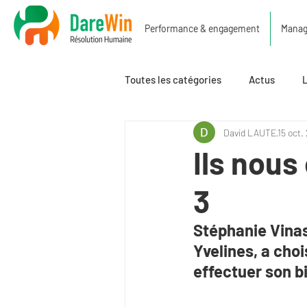
Performance & engagement
Manage
Toutes les catégories
Actus
David LAUTE
15 oct.
Ils nous
3
Stéphanie Vinas,
Yvelines, a choi
effectuer son b