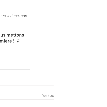
utenir dans mon 
ous mettons 
mière ! 💡
Voir tout