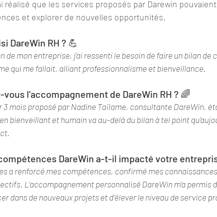
’ai réalisé que les services proposés par Darewin pouvaient 
ces et explorer de nouvelles opportunités.
isi DareWin RH ? 💪
n de mon entreprise, j’ai ressenti le besoin de faire un bilan d
me qui me fallait, alliant professionnalisme et bienveillance.
-vous l'accompagnement de DareWin RH ? 🌈
3 mois proposé par Nadine Taïlame, consultante DareWin, éta
en bienveillant et humain va au-delà du bilan à tel point qu’aujo
ct.
e compétences DareWin a-t-il impacté votre entrepris
es a renforcé mes compétences, confirmé mes connaissances e
jectifs. L’accompagnement personnalisé DareWin m’a permis de
er dans de nouveaux projets et d’élever le niveau de service p