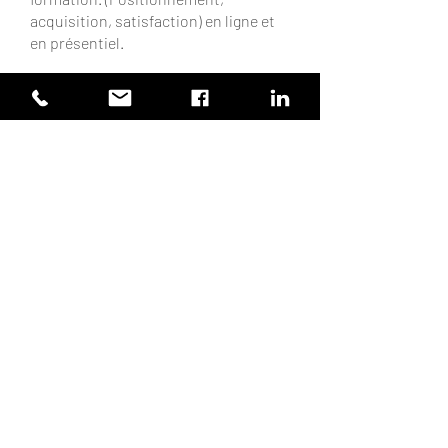
acquisition, satisfaction) en ligne et
en présentiel.
Public
Managers
Prérequis :
Aucun
Accessibilité :
Nos formations sont ouvertes à tous
publics. Si vous êtes en situation de
handicap et vous souhaitez participer
à l’une de nos formations ?
Contactez-nous
.